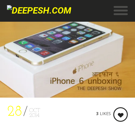
28
OCT
3
LIKES
2014