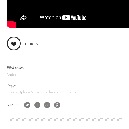
3
LIKES
Filed under:
Video
Tagged:
iphone
iphone6
tech
technology
unboxing
SHARE: