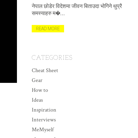
(भिड
नेपाल छोडेर विदेशमा जीवन बिताउदा भोगिने थुप्रै
विभिन
समस्याहरु म�…
मैले पह
त याद
READ MORE
REA
CATEGORIES
Cheat Sheet
Gear
How to
Ideas
Inspiration
Interviews
MeMyself