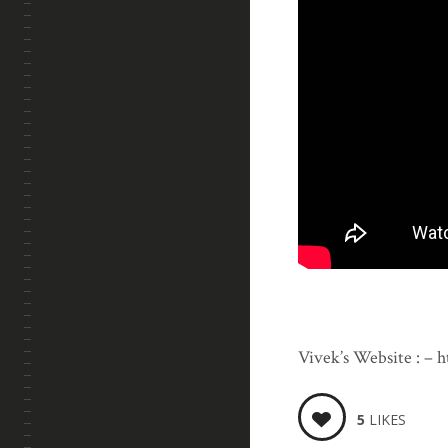
Vivek’s Website : – 
5
LIKES