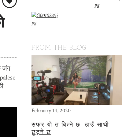
ो
FROM THE BLOG
 जंग
palese
फी
February 14, 2020
May 15
सफर यो त बित्ने छ, ठाउँ साथी
THE
छुट्ने छ
PHO
बेगले बतास