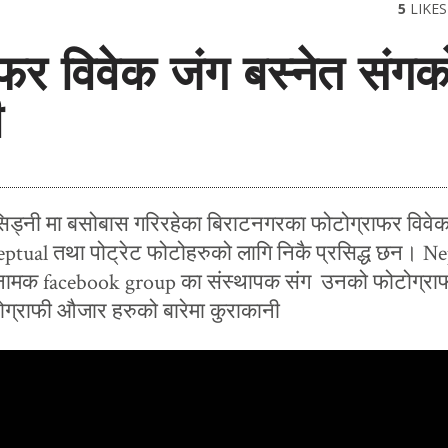
5
LIKES
फर विवेक जंग बस्नेत संगक
ी
 सिड्नी मा बसोबास गरिरहेका बिराटनगरका फोटोग्राफर विवेक
eptual तथा पोट्रेट फोटोहरुको लागि निकै प्रसिद्ध छन। Ne
ामक facebook group का संस्थापक संग उनको फोटोग्रा
ोग्राफी औजार हरुको बारेमा कुराकानी
February 1, 2017
जम्काभेट
साँझ झमक्कै परिसकेको थियो। 