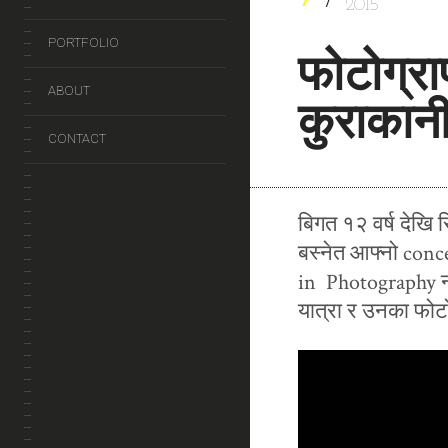
2015
PORTFOLIO
फोटोग्रा
ABOUT
कुराकान
CONTACT
बिगत १२ वर्ष देखि
बस्नेत आफ्नो conc
in Photography न
यात्रा र उनका फोट