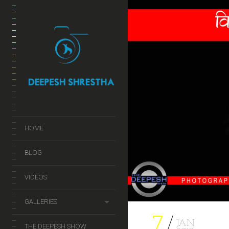
HOME
BLOG
VIDEOS
GALLERIES
7
JAN
THE DEEPESH SHOW