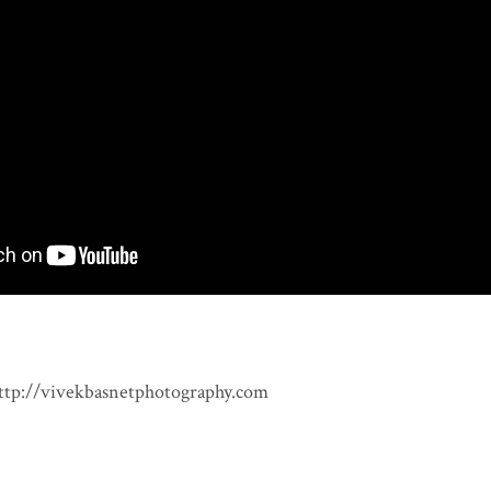
चलिरहेको थियो। हावास�…
READ MORE
http://vivekbasnetphotography.com