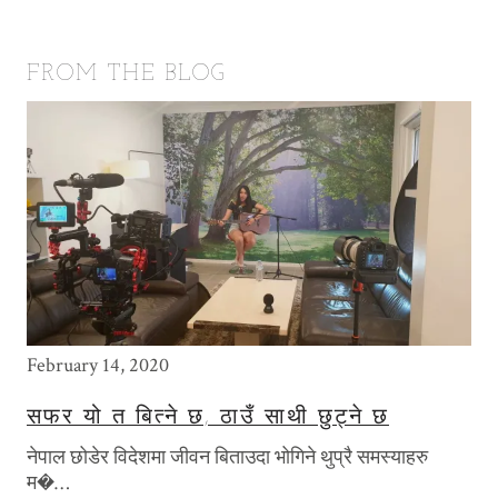
FROM THE BLOG
February 14, 2020
May
सफर यो त बित्ने छ, ठाउँ साथी छुट्ने छ
T
P
नेपाल छोडेर विदेशमा जीवन बिताउदा भोगिने थुप्रै समस्याहरु
खि
म�…