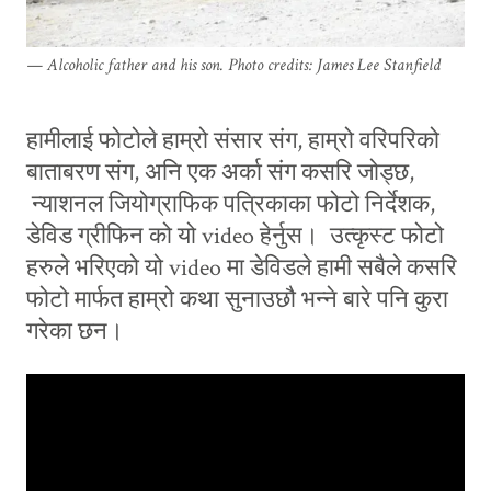
Alcoholic father and his son. Photo credits: James Lee Stanfield
हामीलाई फोटोले हाम्रो संसार संग, हाम्रो वरिपरिको
बाताबरण संग, अनि एक अर्का संग कसरि जोड्छ,
न्याशनल जियोग्राफिक पत्रिकाका फोटो निर्देशक,
डेविड ग्रीफिन को यो video हेर्नुस। उत्कृस्ट फोटो
हरुले भरिएको यो video मा डेविडले हामी सबैले कसरि
फोटो मार्फत हाम्रो कथा सुनाउछौ भन्ने बारे पनि कुरा
गरेका छन।