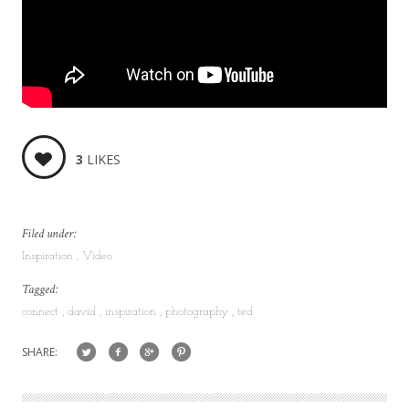
3
LIKES
Filed under:
Inspiration
Video
Tagged:
connect
david
inspiration
photography
ted
SHARE: