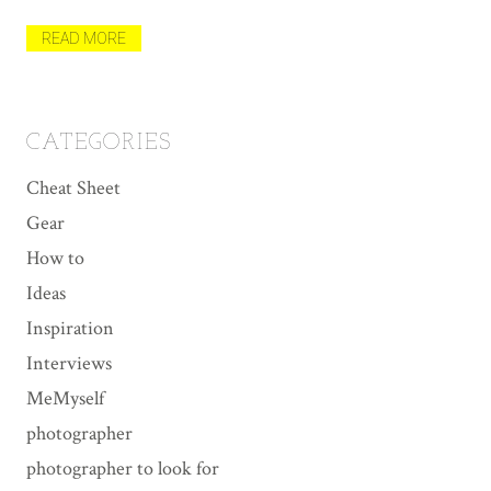
मैल
त
READ MORE
R
CATEGORIES
Cheat Sheet
Gear
How to
Ideas
Inspiration
Interviews
MeMyself
photographer
photographer to look for