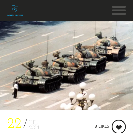
22
JUL
3
LIKES
2014