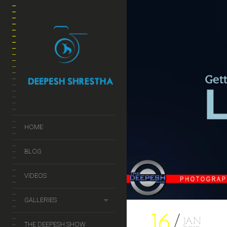
HOME
BLOG
VIDEOS
GALLERIES
16
JAN
THE DEEPESH SHOW