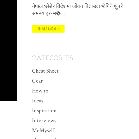
(भिड
नेपाल छोडेर विदेशमा जीवन बिताउदा भोगिने थुप्रै
विभिन
समस्याहरु म�…
मैले पह
त याद
READ MORE
REA
CATEGORIES
Cheat Sheet
Gear
How to
Ideas
Inspiration
Interviews
MeMyself