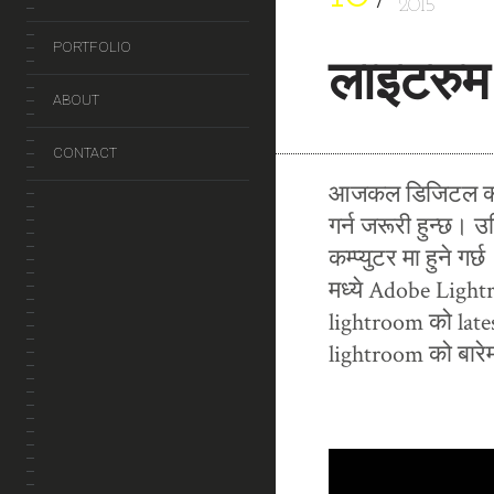
2015
PORTFOLIO
लाइटरुम
ABOUT
CONTACT
आजकल डिजिटल क्या
गर्न जरूरी हुन्छ। उ
कम्प्युटर मा हुने ग
मध्ये Adobe Light
lightroom को lates
lightroom को बारेमा