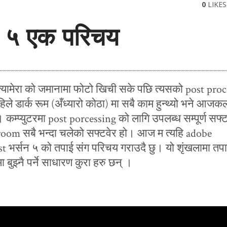
0
LIKES
 ५ एक परिचय
मेरा को जमानामा फोटो खिची सके पछि त्यसको post proc
हिले डार्क रूम (अँध्यारो कोठा) मा सबै काम हुन्थ्यो भने आजक
र्छ। कम्प्युटरमा post porcessing को लागि उपलब्ध सम्पूर्ण सफ्
room सबै भन्दा चलेको सफ्टवेर हो। आज म त्यहि adobe
t भर्सन ५ को तपाई संग परिचय गराउदै छु। यो शृंखलामा तपा
 बुझ्नै पर्ने साधारण कुरा हरु छन् ।
February 1, 2017
जम्काभेट
साँझ झमक्कै परिसकेको थियो। 