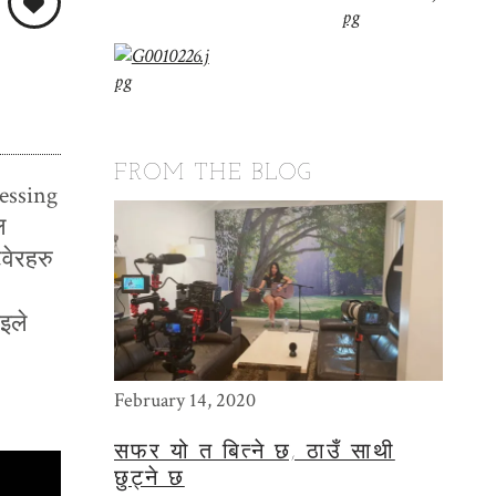
FROM THE BLOG
essing
ल
टवेरहरु
इले
February 14, 2020
May 15
सफर यो त बित्ने छ, ठाउँ साथी
THE
छुट्ने छ
PHO
बेगले बतास