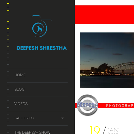
HOME
BLOG
VIDEOS
GALLERIES
19
JAN
THE DEEPESH SHOW