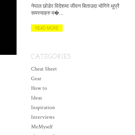
(भिड
नेपाल छोडेर विदेशमा जीवन बिताउदा भोगिने थुप्रै
विभिन
समस्याहरु म�…
मैले पह
त याद
READ MORE
REA
CATEGORIES
Cheat Sheet
Gear
How to
Ideas
Inspiration
Interviews
MeMyself