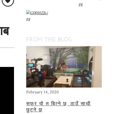
ाब
FROM THE BLOG
February 14, 2020
May 15
सफर यो त बित्ने छ, ठाउँ साथी
THE
छुट्ने छ
PHO
बेगले बतास