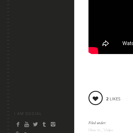
2
LIKES
I AM SOCIAL
Filed under:
How to
Video