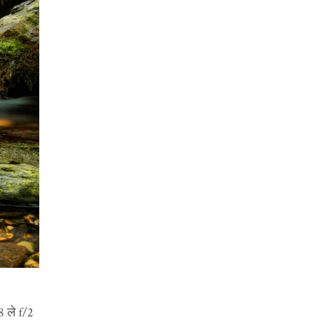
Cheat Sheet
Gear
How to
Ideas
Inspiration
Interviews
MeMyself
photographer
photographer to look for
Uncategorized
Video
8 ले f/2