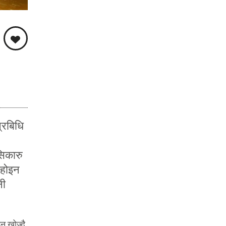
्रबिधि
सिकारु
 होइन
February 14, 2020
नी
सफर यो त बित्ने छ, ठाउँ साथी
छुट्ने छ
न खोज्दै