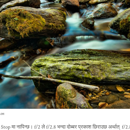
 on
 Stop मा नापिन्छ। f/2 ले f/2.8 भन्दा दोब्बर प्रकाश छिराउछ अर्थात् f/2.