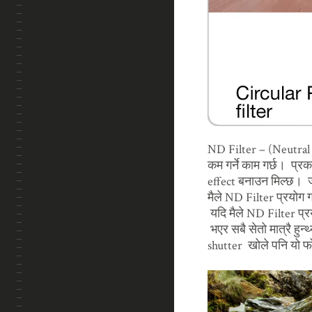
ND Filter – (Neutral De
कम गर्ने काम गर्छ। प्रक
effect बनाउन मिल्छ। ज
मैले ND Filter प्रयोग
यदि मैले ND Filter प्र
भएर सबै सेतो मात्रै हुन
shutter खोले पनि यो 