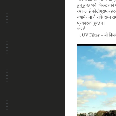
हुनु हुन्छ भने फिल्टरक
त्यसलाई फोटोग्राफरहरुल
क्यामेरामा नै सके सम्म र
प्रकारका हुन्छन।
जस्तै
१. UV Filter – यो फिल