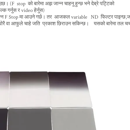
छ। (F stop को बारेमा अझ जान्न चाहनु हुन्छ भने देब्रे पट्टिको
गर्नुस र video हेर्नुस)
िन्न F Stop मा आउने गर्छ। तर आजकल variable ND फिल्टर पाइन्छ,
ै थोरै वा आफुले चाहे जति प्रकाश छिराउन सकिन्छ। यसको बारेमा तल चर्