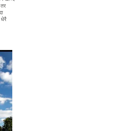
 तर
नेपाल छोडेर विदेशमा जीवन बिताउदा भोगिने थुप्रै
दा
समस्याहरु म�…
धेरै
READ MORE
May 15, 2017
THE DEEPESH SHOW – MY
PHOTO/VIDEO GEAR
(भिडिओ अनि फोटो खिच्दा चलाउने
विभिन्न समानहरु)