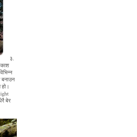
३.
February 1, 2017
्रकाश
विभिन्न
ो बनाउन
जम्काभेट
ो हो।
साँझ झमक्कै परिसकेको थियो। बेगले बतास
light
चलिरहेको थियो। हावास�…
रै बेर
READ MORE