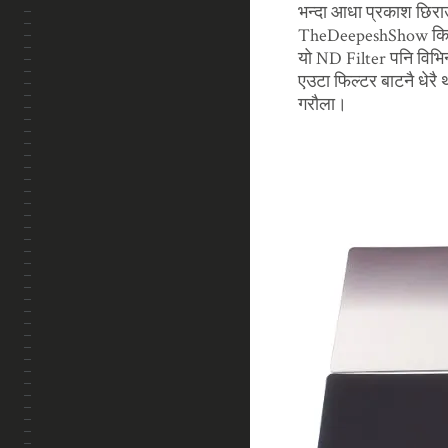
भन्दा आधा प्रकाश छिराउ
TheDeepeshShow किल्क 
यो ND Filter पनि विभ
एउटा फिल्टर बाटनै धेर
गरौला।