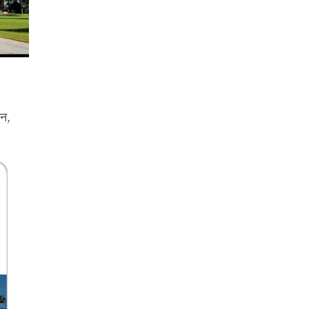
मैले पहिलो चोटी फिल्म क्यामेरा कहिले समाए त्यो
त याद छैन त�…
READ MORE
उन,
February 3, 2017
१९९६ को अगष्टको त्यो शुक्रबार
ओ हो हेर्दा हेर्दै रेडियोमा पहिलो चोटी बोलेको पनि
आज ठ्याकै �…
READ MORE