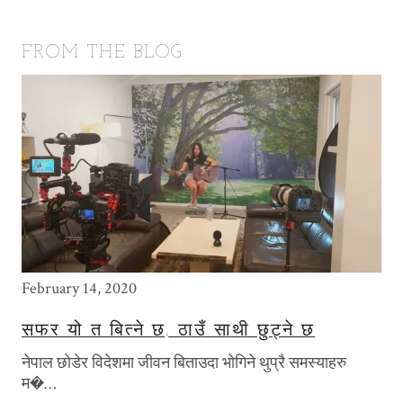
FROM THE BLOG
February 14, 2020
May
सफर यो त बित्ने छ, ठाउँ साथी छुट्ने छ
T
P
नेपाल छोडेर विदेशमा जीवन बिताउदा भोगिने थुप्रै समस्याहरु
खि
म�…