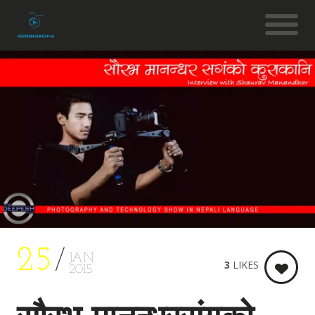
25
JAN
3
LIKES
2015