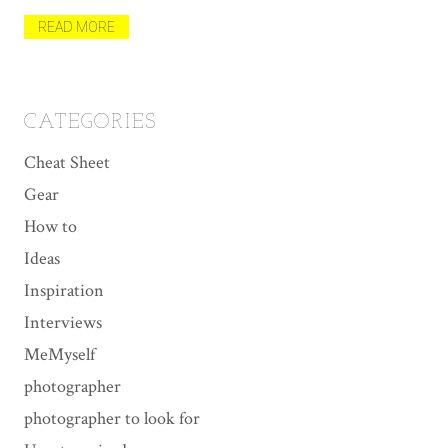
मैल
त
READ MORE
R
CATEGORIES
Cheat Sheet
Gear
How to
Ideas
Inspiration
Interviews
MeMyself
photographer
photographer to look for