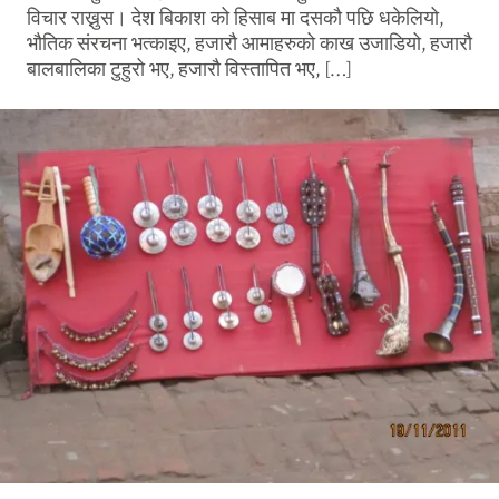
विचार राख्नुस। देश बिकाश को हिसाब मा दसकौ पछि धकेलियो,
भौतिक संरचना भत्काइए, हजारौ आमाहरुको काख उजाडियो, हजारौ
बालबालिका टुहुरो भए, हजारौ विस्तापित भए, […]