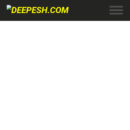
DEC
2014
इभेन्ट फोटोग्राफी कसरि गर्ने फोटोग्राफर
प्रज्वल भट्टराईको सुझाब