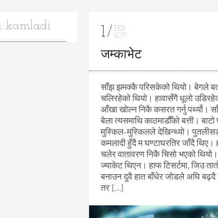
: kamladi
1
FEB
2017
जम्काभेट
साँझ झमक्कै परिसकेको थियो। बेगले ब
चलिरहेको थियो। हावासँगै धूलो उडिरहे
आँखा खोल्न निकै कसरत गर्नु पर्थ्यो। स
बेला त्यसमाथि काठमाडौँको बत्ती। बाटो
मुस्किल-मुस्किलले देखिन्थ्यो। पुतली
कमलादी हुँदै म घण्टाघरतिर जाँदै थिए। 
चलेर वातावरण निकै चिसो भएको थियो।
ज्याकेट थिएन। हाफ टिसर्टमा, जिउ तात
बनाउन दुवै हात बाँधेर जोडले अघि बढ्द
तर […]