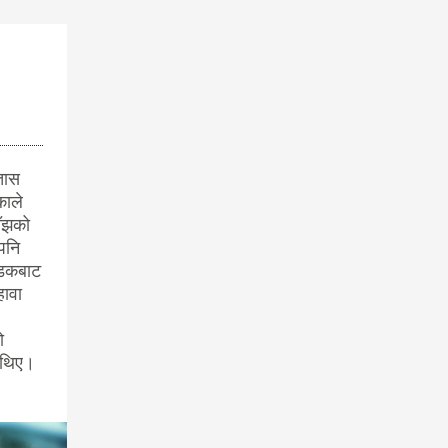
तास
काले
ाँझको
 पनि
सडकबाट
हावा
ो
ै थिए।