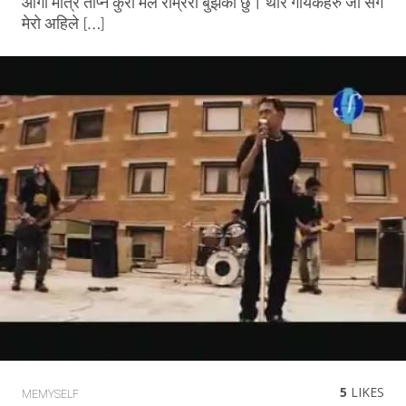
आगो मात्रै ताप्ने कुरा मैले राम्ररी बुझेको छु। थोरै गायकहरु जो संग
मेरो अहिले […]
5
LIKES
MEMYSELF