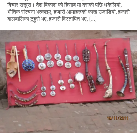
विचार राख्नुस। देश बिकाश को हिसाब मा दसकौ पछि धकेलियो,
भौतिक संरचना भत्काइए, हजारौ आमाहरुको काख उजाडियो, हजारौ
बालबालिका टुहुरो भए, हजारौ विस्तापित भए, […]