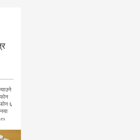
्र
्याउने
आइफोन
फोन ६
 नया
kes