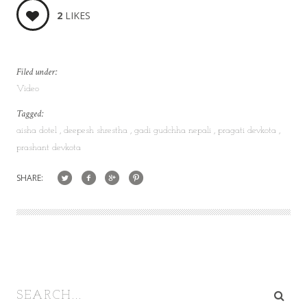
2
LIKES
Filed under:
Video
Tagged:
aisha dotel
deepesh shrestha
gadi gudchha nepali
pragati devkota
prashant devkota
SHARE: