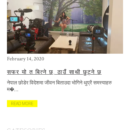
February 14, 2020
May
सफर यो त बित्ने छ, ठाउँ साथी छुट्ने छ
T
P
नेपाल छोडेर विदेशमा जीवन बिताउदा भोगिने थुप्रै समस्याहरु
खि
म�…
मैल
त
READ MORE
R