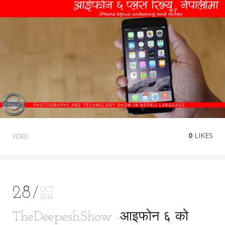
0
LIKES
VIDEO
28
OCT
2014
TheDeepeshShow -आइफोन ६ को