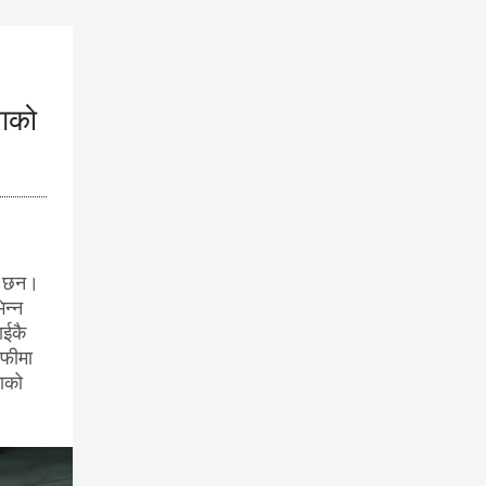
ंगको
का छन।
िन्न
ाईकै
ाफीमा
राको