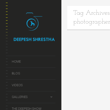
Tag Archives:
photographer
HOME
BLOG
VIDEOS
GALLERIES
THE DEEPESH SHOW