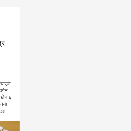
्र
्याउने
आइफोन
फोन ६
 नया
kes