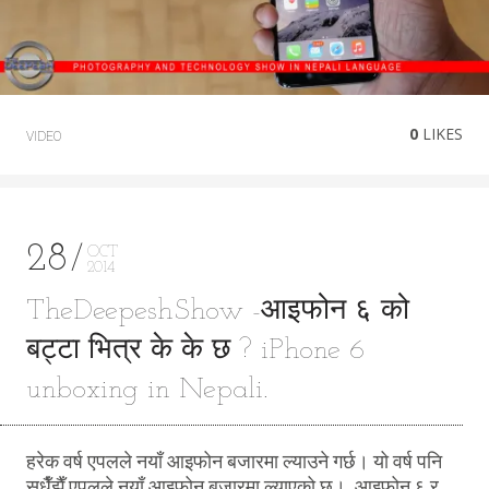
0
LIKES
VIDEO
28
OCT
2014
TheDeepeshShow -आइफोन ६ को
बट्टा भित्र के के छ ? iPhone 6
unboxing in Nepali.
हरेक वर्ष एपलले नयाँ आइफोन बजारमा ल्याउने गर्छ। यो वर्ष पनि
सधैँझैँ एपलले नयाँ आइफोन बजारमा ल्याएको छ। आइफोन ६ र