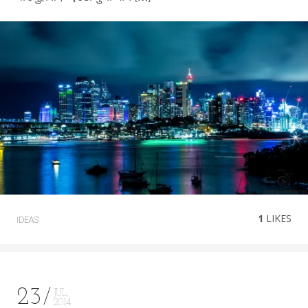
1
LIKES
IDEAS
23
JUL
2014