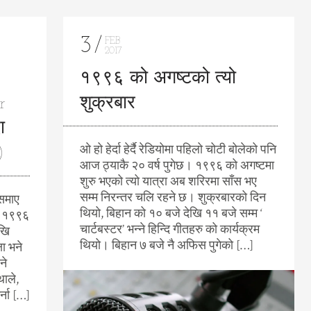
3
FEB
2017
१९९६ को अगष्टको त्यो
r
शुक्रबार
ा
ओ हो हेर्दा हेर्दै रेडियोमा पहिलो चोटी बोलेको पनि
)
आज ठ्याकै २० वर्ष पुगेछ। १९९६ को अगष्टमा
शुरु भएको त्यो यात्रा अब शरिरमा साँस भए
सम्म निरन्तर चलि रहने छ। शुक्रबारको दिन
 समाए
थियो, बिहान को १० बजे देखि ११ बजे सम्म ‘
ने १९९६
चार्टबस्टर’ भन्ने हिन्दि गीतहरु को कार्यक्रम
ेखि
थियो। बिहान ७ बजे नै अफिस पुगेको […]
ा भने
ने
थाले,
्ना […]