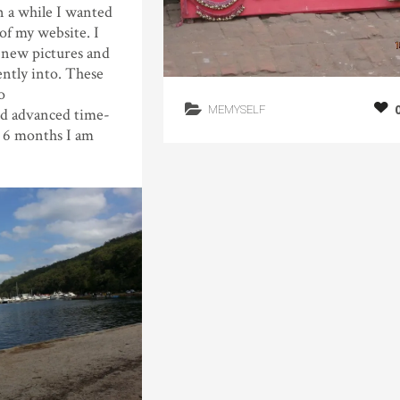
n a while I wanted
of my website. I
new pictures and
ently into. These
o
MEMYSELF
d advanced time-
t 6 months I am