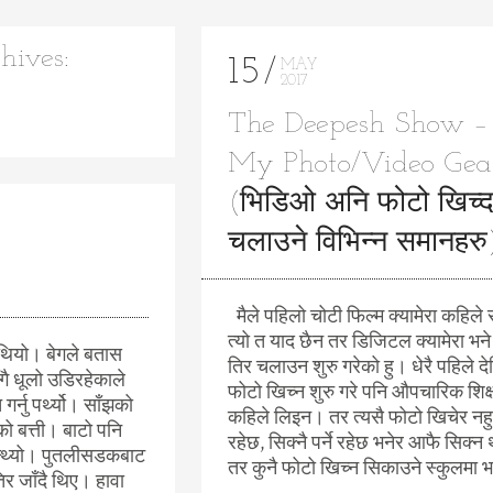
hives:
15
MAY
2017
The Deepesh Show –
My Photo/Video Gea
(भिडिओ अनि फोटो खिच्द
चलाउने विभिन्न समानहरु
मैले पहिलो चोटी फिल्म क्यामेरा कहिले
त्यो त याद छैन तर डिजिटल क्यामेरा भ
थियो। बेगले बतास
तिर चलाउन शुरु गरेको हु। धेरै पहिले द
ै धूलो उडिरहेकाले
फोटो खिच्न शुरु गरे पनि औपचारिक शिक्ष
्नु पर्थ्यो। साँझको
कहिले लिइन। तर त्यसै फोटो खिचेर नहु
को बत्ती। बाटो पनि
रहेछ, सिक्नै पर्ने रहेछ भनेर आफै सिक्न 
िन्थ्यो। पुतलीसडकबाट
तर कुनै फोटो खिच्न सिकाउने स्कुलमा भर
िर जाँदै थिए। हावा