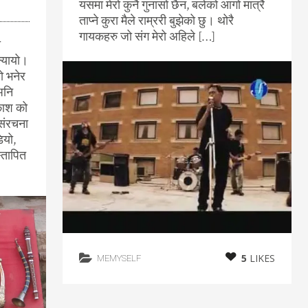
यसमा मेरो कुनै गुनासो छैन, बलेको आगो मात्रै
ताप्ने कुरा मैले राम्ररी बुझेको छु। थोरै
गायकहरु जो संग मेरो अहिले […]
ो
ल्यायो।
यो भनेर
अनि
काश को
संरचना
ियो,
्तापित
5
LIKES
MEMYSELF