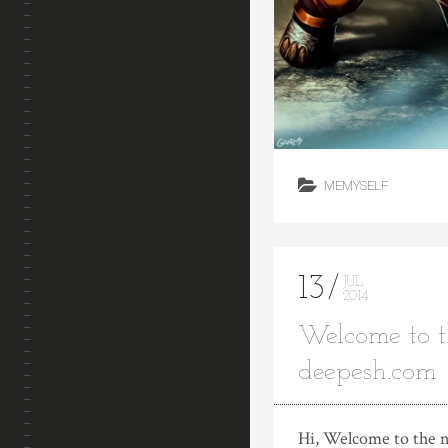
MEMYSELF
13
JUL
2014
Welcome to 
deepesh.com
Hi, Welcome to the n