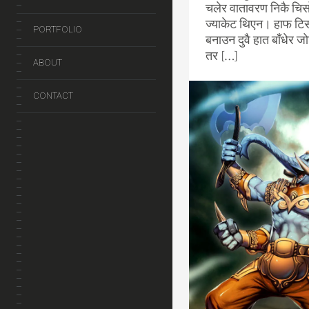
चलेर वातावरण निकै चि
ज्याकेट थिएन। हाफ टिसर
PORTFOLIO
बनाउन दुवै हात बाँधेर 
तर […]
ABOUT
CONTACT