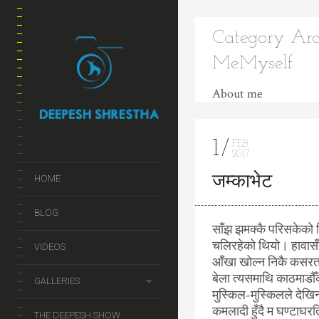
Category Arc
MeMyself
About me
1
FEB
2017
जम्काभेट
HOME
BLOG
साँझ झमक्कै परिसकेको 
चलिरहेको थियो। हावासँग
VIDEOS
आँखा खोल्न निकै कसरत गर
बेला त्यसमाथि काठमाडौँ
GALLERIES
मुस्किल-मुस्किलले देख
कमलादी हुँदै म घण्टाघरत
THE DEEPESH SHOW