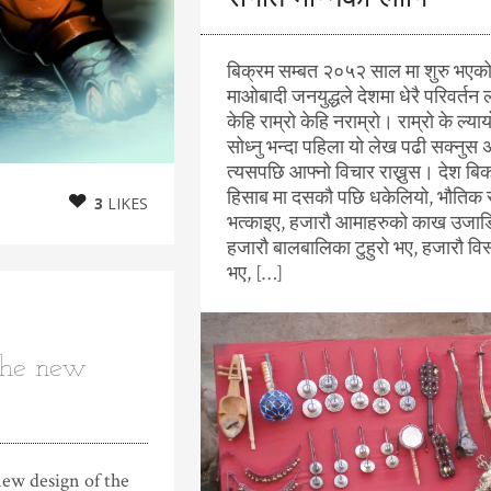
बिक्रम सम्बत २०५२ साल मा शुरु भएक
माओबादी जनयुद्धले देशमा धेरै परिवर्तन 
केहि राम्रो केहि नराम्रो। राम्रो के ल्या
सोध्नु भन्दा पहिला यो लेख पढी सक्नुस 
त्यसपछि आफ्नो विचार राख्नुस। देश बि
हिसाब मा दसकौ पछि धकेलियो, भौतिक 
3
LIKES
भत्काइए, हजारौ आमाहरुको काख उजाड
हजारौ बालबालिका टुहुरो भए, हजारौ विस
भए, […]
the new
ew design of the