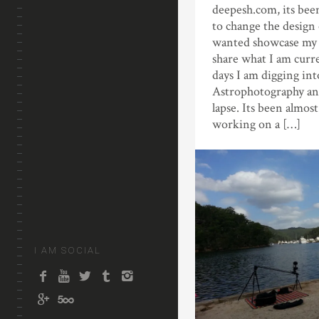
deepesh.com, its bee
to change the design 
wanted showcase my 
share what I am curr
days I am digging int
Astrophotography an
lapse. Its been almos
working on a […]
I AM SOCIAL