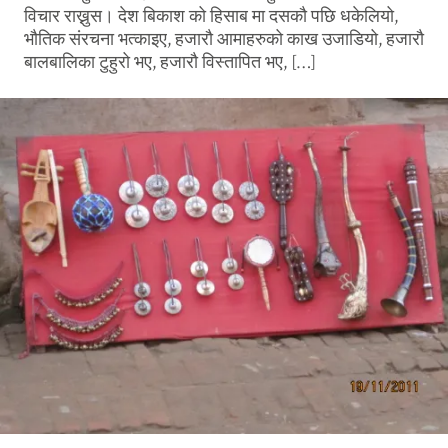
विचार राख्नुस। देश बिकाश को हिसाब मा दसकौ पछि धकेलियो,
भौतिक संरचना भत्काइए, हजारौ आमाहरुको काख उजाडियो, हजारौ
बालबालिका टुहुरो भए, हजारौ विस्तापित भए, […]