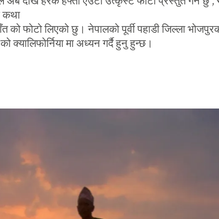
ले अब देखि हरेक हफ्ता एउटा उत्कृस्ट फोटो प्रस्तुत गर्ने छु , 
ो कथा
ाँत को फोटो लिएको छु। नेपालको पूर्वी पहाडी जिल्ला भोजपुर
ो क्यालिफोर्निया मा अध्यन गर्दै हुनु हुन्छ।
February 1, 2017
जम्काभेट
साँझ झमक्कै परिसकेको थियो। 