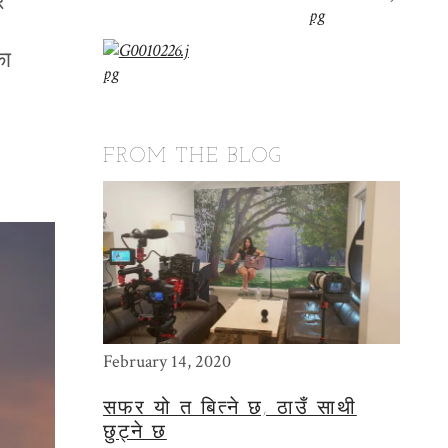
र
का
FROM THE BLOG
February 14, 2020
May 15
सफर यो त बित्ने छ, ठाउँ साथी
THE
छुट्ने छ
PHO
बेगले बतास