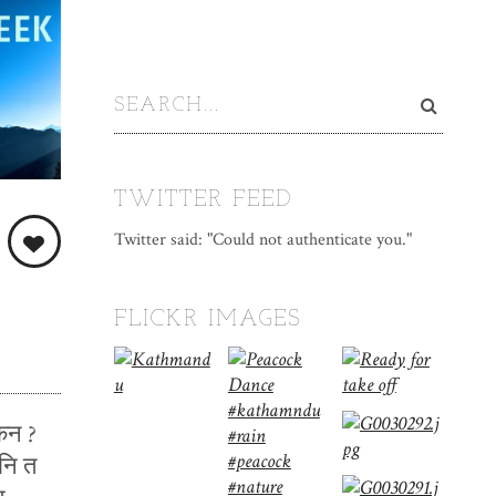
TWITTER FEED
Twitter said: "Could not authenticate you."
FLICKR IMAGES
किन ?
नि त