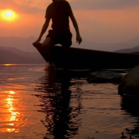
चलिरहेको थियो। हावास�…
READ MORE