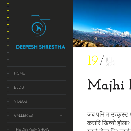
19
JUL
2014
HOME
Majhi 
BLOG
VIDEOS
जब पनि म उत्कृस्ट फ
GALLERIES
कसरि खिच्यो होला?
THE DEEPESH SHOW