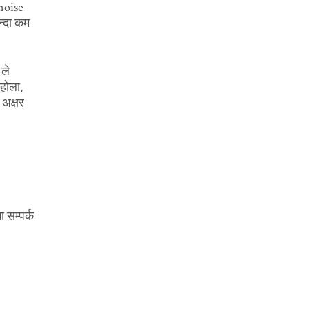
 noise
न्दा कम
ले
होला,
 अक्षर
 सम्पर्क