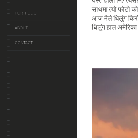
यस्तै होला नि? त्यसै
साथमा त्यो फोटो क
PORTFOLIO
आज मैले धिलुंग किर
धिलुंग हाल अमेरिका क
ABOUT
CONTACT