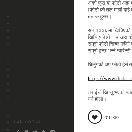
अर्को कुरा यो फोटो अझ 
(फोटो को तल माझी दाई 
noise हुन्छ।
सन् २००८ मा खिचिएको 
खिचिएको हो। पोखरा को फ
राम्रो फोटो खिच्न महँगो 
राम्रो हुन्छ भन्ने ग्यारेन्टी
धिलुंगको थप फोटो हेर्न 
https://www.flickr.
तपाई ले खिच्नु भएको फो
गर्नु होला।
7
LIKES
I AM SOCIAL