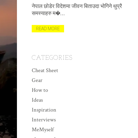
(भिड
नेपाल छोडेर विदेशमा जीवन बिताउदा भोगिने थुप्रै
विभिन
समस्याहरु म�…
मैले पह
त याद
READ MORE
REA
CATEGORIES
Cheat Sheet
Gear
How to
Ideas
Inspiration
Interviews
MeMyself