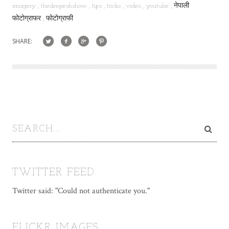
imagery
thedeepeshshow
tips
tricks
video
youtube
नेपाली
फोटोग्राफर
फोटोग्राफी
SHARE:
TWITTER FEED
Twitter said: "Could not authenticate you."
FLICKR IMAGES