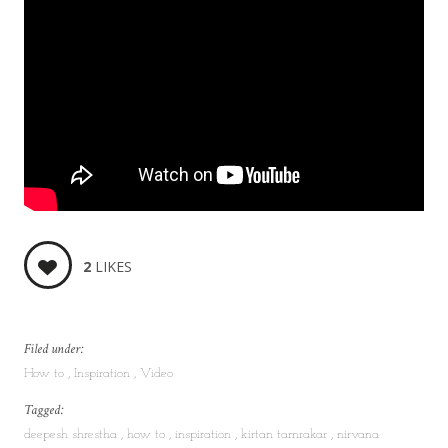
2
LIKES
Filed under:
How to
Inspiration
Video
Tagged:
deepesh shrestha
how to
inspiration
kirtan tamrakar
nirvana