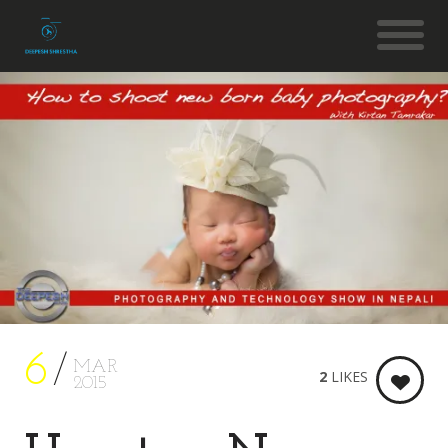
6
MAR
2
LIKES
2015